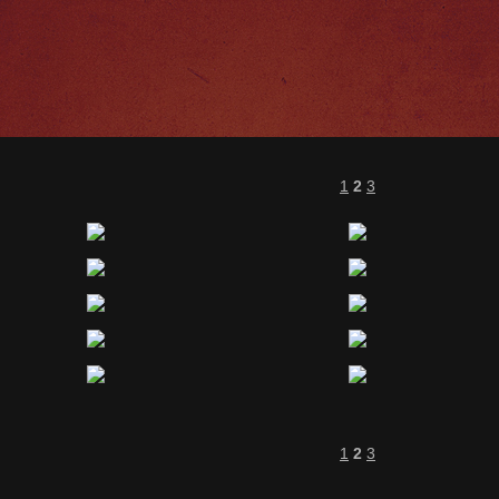
1
2
3
1
2
3