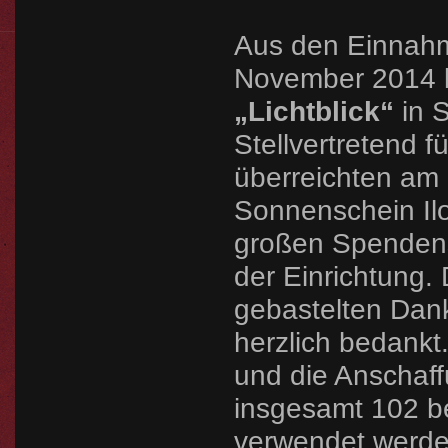
Aus den Einnahm
November 2014 k
„Lichtblick“
in 
Stellvertretend f
überreichten am 
Sonnenschein Ilo
großen Spendensc
der Einrichtung.
gebastelten Dank
herzlich bedank
und die Anschaff
insgesamt 102 b
verwendet werde