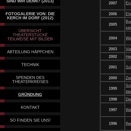
SIND WIR DENN? (2013)
2007
En
FOTOGALERIE VON: DIE
2006
Eh
KERCH IM DORF (2012)
Bun
2005
sei
ÜBERSICHT
THEATERSTÜCKE
2004
Wi
TEILWEISE MIT BILDER
2003
Vie
ABTEILUNG HÄPPCHEN
2002
Hei
TECHNIK
2001
Sc
SPENDEN DES
2000
Zi
THEATERKREISES
Sc
1999
ibb
GRÜNDUNG
1998
Die
KONTAKT
1997
Wa
SO FINDEN SIE UNS!
1996
Re