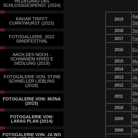
HILDEGARD DAS
SCHLOSSGESPENST (2024)
Aa
KAVIAR TRIFFT
2019
Si
CURRYWURST (2023)
2018
Sti
FOTOGALLERIE: 2022
2017
Für
SANDFESTIVAL
2016
En
AACH DES NOCH -
SCHWANEM KRIED E
2015
Mo
SIEDLUNG (2019)
2014
La
FOTOGALERIE VON: STIRB
2013
Ja
SCHNELLER LIEBLING
(2018)
2012
Die
Di
2011
FOTOGALERIE VON: MONA
Sc
(2015)
2010
Es 
Ge
FOTOGALERIE VON:
2009
LARAS PLAN (2014)
sei
2008
Da
FOTOGALERIE VON: JA WO