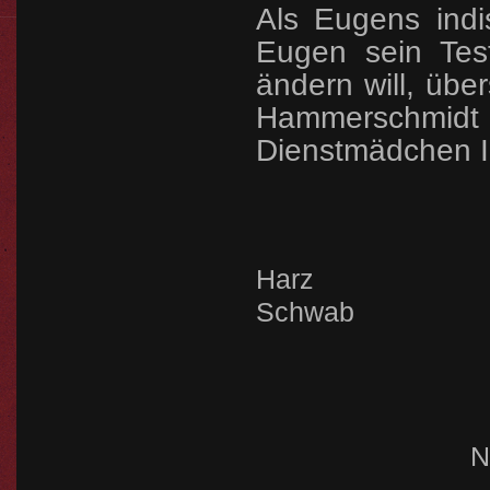
Als Eugens indis
Eugen sein Tes
ändern will, übe
Hammerschmidt
Dienstmädchen I
Brigitt
Harz Mari
Schwab
N