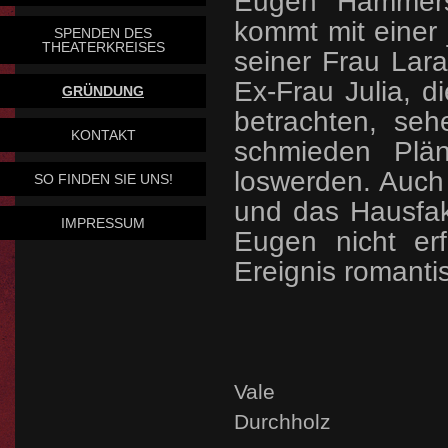
Eugen Hammersc
kommt mit einer
SPENDEN DES
THEATERKREISES
seiner Frau Lar
Ex-Frau Julia, d
GRÜNDUNG
betrachten, se
KONTAKT
schmieden Plä
loswerden. Auch
SO FINDEN SIE UNS!
und das Hausfak
IMPRESSUM
Eugen nicht erf
Ereignis
romantis
Vale Hel
Durchholz