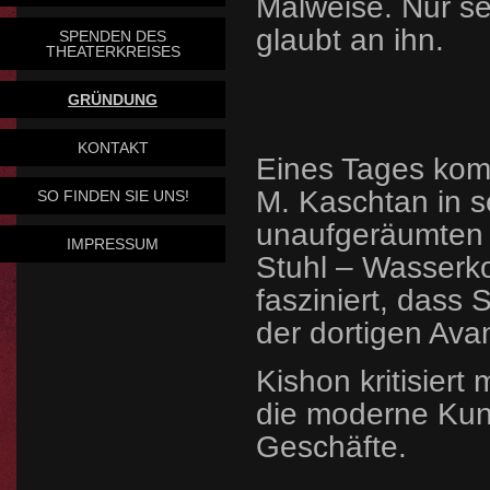
Malweise. Nur se
glaubt an ihn.
SPENDEN DES
THEATERKREISES
GRÜNDUNG
KONTAKT
Eines Tages komm
M. Kaschtan in se
SO FINDEN SIE UNS!
unaufgeräumten 
IMPRESSUM
Stuhl – Wasserko
fasziniert, dass
der dortigen Ava
Kishon kritisier
die moderne Kun
Geschäfte.